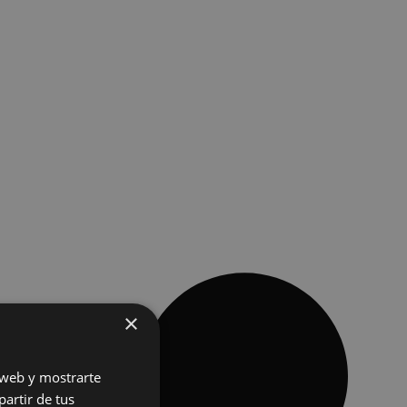
×
o web y mostrarte
partir de tus