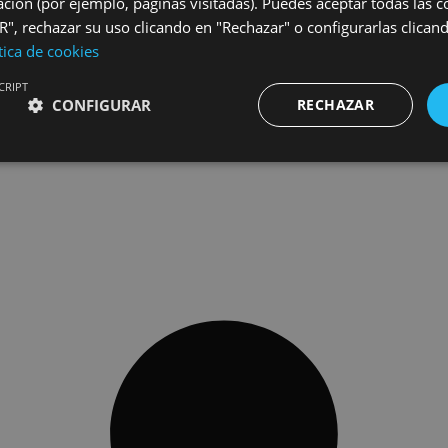
ción (por ejemplo, páginas visitadas). Puedes aceptar todas las 
", rechazar su uso clicando en "Rechazar" o configurarlas clican
tica de cookies
CRIPT
CONFIGURAR
RECHAZAR