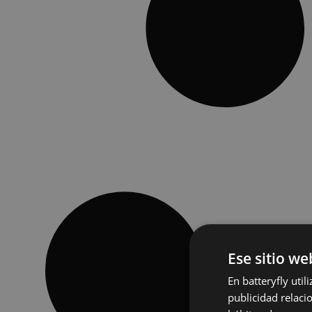
Ese sitio we
En batteryfly uti
publicidad relaci