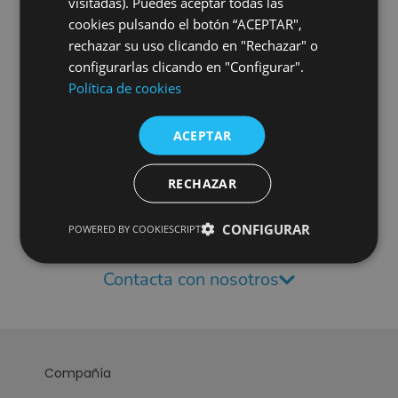
visitadas). Puedes aceptar todas las
cookies pulsando el botón “ACEPTAR",
rechazar su uso clicando en "Rechazar" o
configurarlas clicando en "Configurar".
Política de cookies
Te ayudamos a encontrar la
ACEPTAR
mejor solución
adaptada
a tus necesidades de
RECHAZAR
almacenamiento energético o
CONFIGURAR
POWERED BY COOKIESCRIPT
electromovilidad
Contacta con nosotros
Compañía