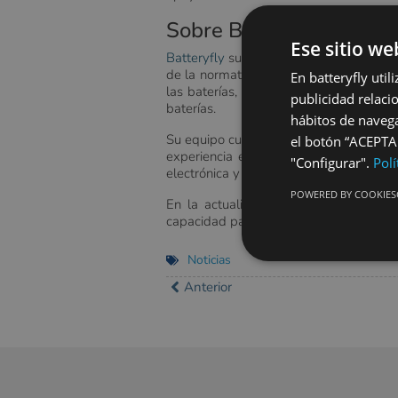
Sobre Batteryfly
Ese sitio we
Batteryfly
surge como una necesidad ant
de la normativa que obliga a la reutili
En batteryfly uti
las baterías, de forma estratégica, se
publicidad relaci
baterías.
hábitos de navega
Su equipo cuenta con una sólida trayec
el botón “ACEPTAR
experiencia en el diseño y fabricación
"Configurar".
Polí
electrónica y programación.
POWERED BY COOKIES
En la actualidad, opera desde su sed
capacidad para el reacondicionamiento de
Noticias
Anterior