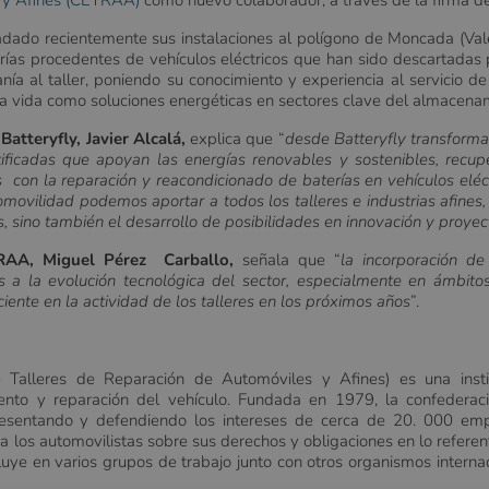
s y Afines (CETRAA)
como nuevo colaborador, a través de la firma d
ladado recientemente sus instalaciones al polígono de Moncada (Val
as procedentes de vehículos eléctricos que han sido descartadas po
nía al taller, poniendo su conocimiento y experiencia al servicio de 
a vida como soluciones energéticas en sectores clave del almacenam
Batteryfly, Javier Alcalá,
explica que “
desde Batteryfly transformam
tificadas que apoyan las energías renovables y sostenibles, rec
con la reparación y reacondicionado de baterías en vehículos eléctr
romovilidad podemos aportar a todos los talleres e industrias afines
les, sino también el desarrollo de posibilidades en innovación y proye
RAA, Miguel Pérez Carballo,
señala que “
la incorporación de
a la evolución tecnológica del sector, especialmente en ámbitos
ciente en la actividad de los talleres en los próximos años
”.
Talleres de Reparación de Automóviles y Afines) es una insti
iento y reparación del vehículo. Fundada en 1979, la confeder
presentando y defendiendo los intereses de cerca de 20. 000 em
a los automovilistas sobre sus derechos y obligaciones en lo refere
ye en varios grupos de trabajo junto con otros organismos internac