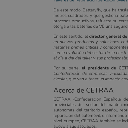
Talleres de Reparación de Automóvile
De este modo, Batteryfly, que ha tras
metros cuadrados, y que gestiona baterí
procesos productivos, refuerza su cerca
otorga a las baterías de VE una segund
En este sentido, el
director general de 
en nuevos productos y soluciones cer
materias primas críticas y componentes 
con la evolución del sector de la elect
el día a día del taller y sus profesiona
Por su parte,
el presidente de CET
Confederación de empresas vinculadas 
circular, que van a tener un impacto cre
Acerca de CETRAA
CETRAA (Confederación Española de 
provinciales del sector del mantenim
autónomas del territorio español, re
reparación del automóvil, e informando 
nivel europeo, CETRAA también se inclu
apoyo a sus asociados.