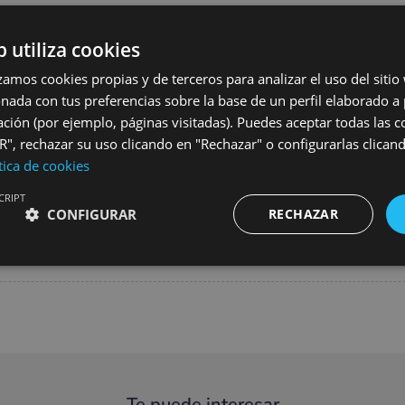
b utiliza cookies
e la creciente evolución del vehículo eléctrico a nivel europeo, y c
zación de las baterías descartadas de los coches eléctricos. Así, a
lizamos cookies propias y de terceros para analizar el uso del siti
 logra una menor dependencia de los países asiáticos en cuanto a 
onada con tus preferencias sobre la base de un perfil elaborado a 
ción (por ejemplo, páginas visitadas). Puedes aceptar todas las 
toria de más de 25 años de innovación en los sectores de automoci
", rechazar su uso clicando en "Rechazar" o configurarlas clican
 de baterías. Está compuesto por ingenieros, técnicos y operarios, 
tica de cookies
CRIPT
e en Moncada (Valencia) que tiene una extensión de 1.800 metr
CONFIGURAR
RECHAZAR
 baterías de litio derivadas de la electromovilidad, laboratorios de 
Te puede interesar