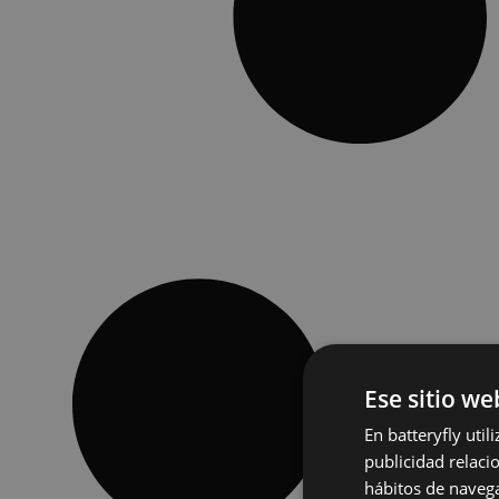
Ese sitio we
En batteryfly uti
publicidad relaci
hábitos de navega